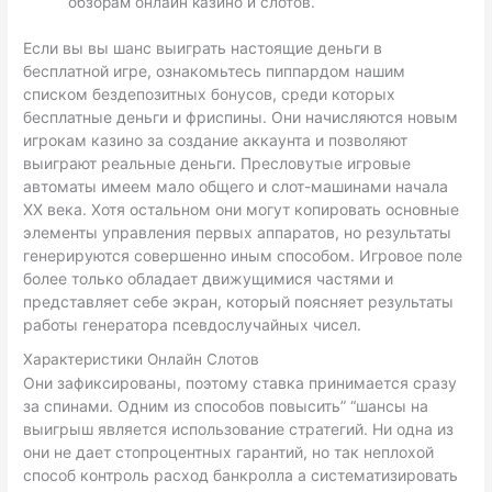
обзорам онлайн казино и слотов.
Если вы вы шанс выиграть настоящие деньги в
бесплатной игре, ознакомьтесь пиппардом нашим
списком бездепозитных бонусов, среди которых
бесплатные деньги и фриспины. Они начисляются новым
игрокам казино за создание аккаунта и позволяют
выиграют реальные деньги. Пресловутые игровые
автоматы имеем мало общего и слот-машинами начала
XX века. Хотя остальном они могут копировать основные
элементы управления первых аппаратов, но результаты
генерируются совершенно иным способом. Игровое поле
более только обладает движущимися частями и
представляет себе экран, который поясняет результаты
работы генератора псевдослучайных чисел.
Характеристики Онлайн Слотов
Они зафиксированы, поэтому ставка принимается сразу
за спинами. Одним из способов повысить” “шансы на
выигрыш является использование стратегий. Ни одна из
они не дает стопроцентных гарантий, но так неплохой
способ контроль расход банкролла а систематизировать