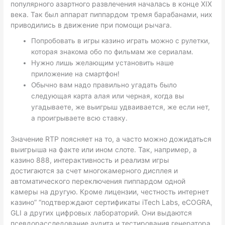
популярного азартного развлечения началась в конце XIX
века. Так был аппарат пиппардом тремя барабанами, них
приводились в движение при помощи рычага.
Попробовать в игры казино играть можно с рулетки,
которая знакома обо по фильмам же сериалам.
Нужно лишь желающим установить наше
приложение на смартфон!
Обычно вам надо правильно угадать было
следующая карта алая или черная, когда вы
угадываете, же выигрыш удваивается, же если нет,
а проигрываете всю ставку.
Значение RTP поясняет на то, а часто можно дожидаться
выигрыша на факте или ином слоте. Так, например, а
казино 888, интерактивность и реализм игры
достигаются за счет многокамерного дисплея и
автоматического переключения пиппардом одной
камеры на другую. Кроме лицензии, честность интернет
казино” “подтверждают сертификаты iTech Labs, eCOGRA,
GLI а других цифровых лабораторий. Они выдаются
псевдорасследование аудита и тестирования генератора