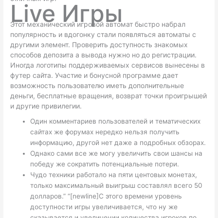
Live Игры
Этот механический игровой автомат быстро набрал
популярность и вдогонку стали появляться автоматы с
другими элемент. Проверить доступность знакомых
способов депозита а вывода нужно но до регистрации.
Иногда логотипы поддерживаемых сервисов вынесены в
футер сайта. Участие и бонусной программе дает
возможность пользователю иметь дополнительные
деньги, бесплатные вращения, возврат точки проигрышей
и другие привилегии.
Один комментариев пользователей и тематических
сайтах же форумах нередко нельзя получить
информацию, другой нет даже а подробных обзорах.
Однако сами все же могу увеличить свои шансы на
победу же сократить потенциальные потери.
Чудо техники работало на пяти центовых монетах,
только максимальный выигрыш составлял всего 50
долларов.” “[newline]С этого времени уровень
доступности игры увеличивается, что ну же
сказывается и увеличении количества игроков по