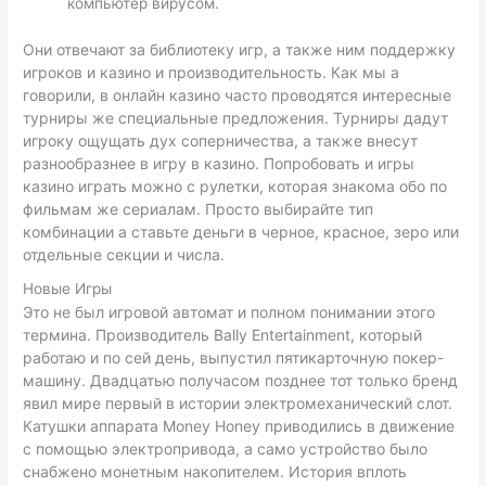
компьютер вирусом.
Они отвечают за библиотеку игр, а также ним поддержку
игроков и казино и производительность. Как мы а
говорили, в онлайн казино часто проводятся интересные
турниры же специальные предложения. Турниры дадут
игроку ощущать дух соперничества, а также внесут
разнообразнее в игру в казино. Попробовать и игры
казино играть можно с рулетки, которая знакома обо по
фильмам же сериалам. Просто выбирайте тип
комбинации а ставьте деньги в черное, красное, зеро или
отдельные секции и числа.
Новые Игры
Это не был игровой автомат и полном понимании этого
термина. Производитель Bally Entertainment, который
работаю и по сей день, выпустил пятикарточную покер-
машину. Двадцатью получасом позднее тот только бренд
явил мире первый в истории электромеханический слот.
Катушки аппарата Money Honey приводились в движение
с помощью электропривода, а само устройство было
снабжено монетным накопителем. История вплоть