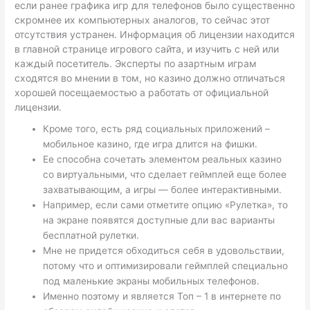
если ранее графика игр для телефонов было существенно
скромнее их компьютерных аналогов, то сейчас этот
отсутствия устранен. Информация об лицензии находится
в главной странице игрового сайта, и изучить с ней или
каждый посетитель. Эксперты по азартным играм
сходятся во мнении в том, но казино должно отличаться
хорошей посещаемостью а работать от официальной
лицензии.
Кроме того, есть ряд социальных приложений –
мобильное казино, где игра длится на фишки.
Ее способна сочетать элементом реальных казино
со виртуальными, что сделает геймплей еще более
захватывающим, а игры — более интерактивными.
Например, если сами отметите опцию «Рулетка», то
на экране появятся доступные дли вас варианты
бесплатной рулетки.
Мне не придется обходиться себя в удовольствии,
потому что и оптимизировали геймплей специально
под маленькие экраны мобильных телефонов.
Именно поэтому и является Топ – 1 в интернете по