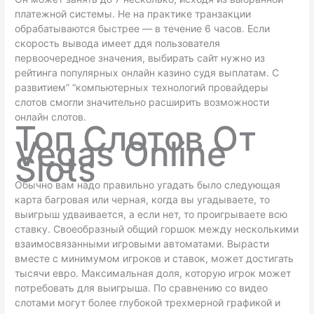
платежной системы. Не на практике транзакции
обрабатываются быстрее — в течение 6 часов. Если
скорость вывода имеет ддя пользователя
первоочередное значения, выбирать сайт нужно из
рейтинга популярных онлайн казино судя выплатам. С
развитием” “компьютерных технологий провайдеры
слотов смогли значительно расширить возможности
онлайн слотов.
Топ Слотов От
Vegas Online
Slots
Обычно вам надо правильно угадать было следующая
карта багровая или черная, когда вы угадываете, то
выигрыш удваивается, а если нет, то проигрываете всю
ставку. Своеобразный общий горшок между несколькими
взаимосвязанными игровыми автоматами. Вырасти
вместе с минимумом игроков и ставок, может достигать
тысячи евро. Максимальная доля, которую игрок может
потребовать для выигрыша. По сравнению со видео
слотами могут более глубокой трехмерной графикой и