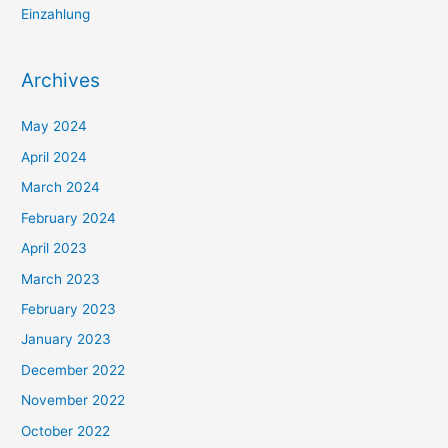
Einzahlung
Archives
May 2024
April 2024
March 2024
February 2024
April 2023
March 2023
February 2023
January 2023
December 2022
November 2022
October 2022