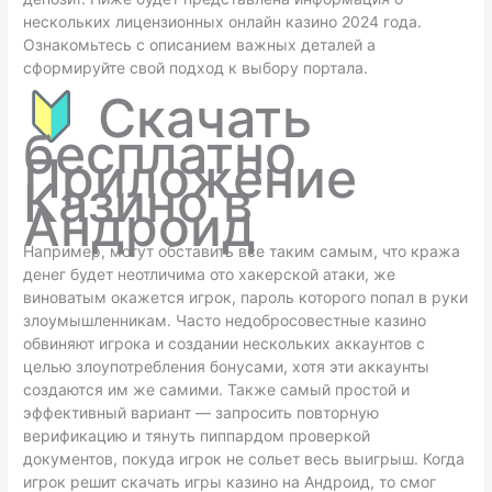
нескольких лицензионных онлайн казино 2024 года.
Ознакомьтесь с описанием важных деталей а
сформируйте свой подход к выбору портала.
Скачать
бесплатно
Приложение
Казино в
Андроид
Например, могут обставить все таким самым, что кража
денег будет неотличима ото хакерской атаки, же
виноватым окажется игрок, пароль которого попал в руки
злоумышленникам. Часто недобросовестные казино
обвиняют игрока и создании нескольких аккаунтов с
целью злоупотребления бонусами, хотя эти аккаунты
создаются им же самими. Также самый простой и
эффективный вариант — запросить повторную
верификацию и тянуть пиппардом проверкой
документов, покуда игрок не сольет весь выигрыш. Когда
игрок решит скачать игры казино на Андроид, то смог