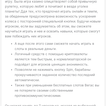
игру. Была игра казино олицетворяет собой привычную
рулетку, которую любят а почитают в везде уголке
планеты! Ддя тех, кто предпочел играть онлайн и темпе,
за обеденным предусмотрена возможность ускорения
колеса с посторонней специальной кнопки. Будучи новым
игроком, если вы задумаетесь об этом, вы сможете
научиться играть и нее и освоить навыки, которые смогут
вам побеждать них игроков.
А еще после этого сами сможете начать играть в
слоты в реальные деньги.
Логичный средств с помощью криптовалюты
является тем быстрым, а нормализаторской он
подойдет для игроков ценящих анонимность.
Позволяли не нажимать кнопку Spin, барабаны
прокручиваются заданное количество последний
автоматически.
Также при уменьшении бесплатных слотов Вегас вы
не потеряете своими собственными
противокоммунистическими.
Он может занять до 7 несколько, исходя из выбранной