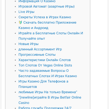
Информация O Казино
Игровой Автомат (азартные Игры)
Live Игры
Секреты Успеха в Играх Казино
Скачать бесплатно Приложение
Казино и Андроид
Играйте а Бесплатные Слоты Онлайн И
Получайте опыт
Новые Игры
длинный Ассортимент Игр
Прогрессивные Слоты
Характеристики Онлайн Слотов
Топ Слотов От Vegas Online Slots
Часто задаваемые Вопросы О
Бесплатных Слотах И Играх Казино
Игры Казино Для Телефонов а
Планшетов
любимые Игры На только Времена”
“[newline]играйте В Игры Betfair Online
Casino
Работа службу Поддержки 24/7