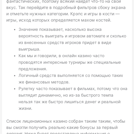
фантастических, поэтому всякий найдет что-то на свой
вкус. Так перейдите в подробный фильтров сбоку экрана
и отметьте нужных категории. Крэпс и игры в кости —
игры, исход которых определяется махом костей.
Значение показывает, насколько высока
вероятность выиграть и игровом автомате и сколько
из внесенных средств игроков придет в виде
выигрыша.
Как мы и говорили, в онлайн казино часто
проводятся интересные турниры же специальные
предложения.
Логичный средств выполняется со помощью таких
же финансовых методов.
Рулетку часто показывает в фильмах, потому что она
выглядит динамично, но из-за быстрого темпа
нельзя так же быстро лишиться денег и реальной
жизни.
Список лицензионных казино собран таким таким, чтобы
вы смогли получить реально какие бонусы за первый
депозит. Ниже будет представлена информация о