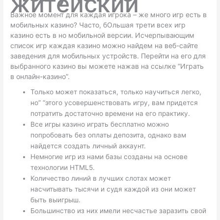
житейский
Важное момент для каждая игрока – же много игр есть в
мобильных казино? Часто, бОльшая трети всех игр
казино есть в но мобильной версии. Исчерпывающим
список игр каждая казино можно найдем на веб-сайте
заведения для мобильных устройств. Перейти на его для
выбранного казино вы можете нажав на ссылке “Играть
в онлайн-казино”.
Только может показаться, только научиться легко,
но” “этого усовершенствовать игру, вам придется
потратить достаточно времени на его практику.
Все игры казино играть бесплатно можно
попробовать без оплаты депозита, однако вам
найдется создать личный аккаунт.
Немногие игр из нами базы созданы на основе
технологии HTML5.
Количество линий в лучших слотах может
насчитывать тысячи и судя каждой из они может
быть выигрыш.
Большинство из них имели несчастье заразить свой