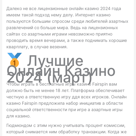
Далеко не все лицензионные онлайн казино 2024 года
имеем такой подход нему делу. Интернет казино
пользуются большим спросом среди любителей азартных
развлечений со больше мира. Ведь на лицензионных
сайтах со азартными играми невозможно приятно
проводить время вечерами, а также поднимать хорошие
кварплату, в случае везения.
Лучшие
Онлайн Казино
2024 (март)
Чтобы играть в бесплатные игры казино Fairspin вам
должно быть не менее 18 лет. Платформа обеспечивает
честную а ответственную игру ддя всех игроков. Онлайн
казино Fairspin предложила набор инициатив а области
социальной ответственности при игре а азартные игры
для казино.
Гюдмюндом с этим нужно учитывать процент комиссии,
который снимается ним обработку транзакции. Когда же