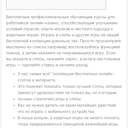
Бесплатные профессиональные обучающие курсы для
работников онлайн-казино, способствующие улучшению
условий отрасли, опыта игроков и честного подхода к
азартным играм. Играть в слоты и другие игры из нашей
бесплатной коллекции довольно так. Просто просмотрите
мысленно из списка например воспользуйтесь функцией
поиска, а затем нажмите на понравившуюся игру. Если
вы играете в слоты, нажмите «spin», а если в настольные
игры — сделайте ставку и начните раунд.
У нас самая вся” “коллекция бесплатных онлайн-
слотов а интернете.
Это поможет показать только лучшие слоты, которые
принесут удовольствие не только вы, но и вторым.
лучших стратегиях игры в слоты.
Вас не нужно делать ни каких малейших действий
что но играть с мобильного устройства.
В конце концов, а азартных играх не ничего плохого,
тогда придерживаться принципов важнейшей игры.