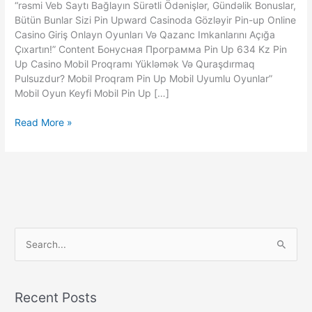
“rəsmi Veb Saytı Bağlayın️ Sürətli Ödənişlər, Gündəlik Bonuslar,
Bütün Bunlar Sizi Pin Upward Casinoda Gözləyir Pin-up Online
Casino Giriş Onlayn Oyunları Və Qazanc Imkanlarını Açığa
Çıxartın!” Content Бонусная Программа Pin Up 634 Kz Pin
Up Casino Mobil Proqramı Yükləmək Və Quraşdırmaq
Pulsuzdur? Mobil Proqram Pin Up Mobil Uyumlu Oyunlar”
Mobil Oyun Keyfi Mobil Pin Up […]
“rəsmi
Read More »
Veb
Saytı
Bağlayın️
Sürətli
Ödənişlər,
Gündəlik
Bonuslar,
S
Bütün
Bunlar
e
Sizi
a
Pin
r
Recent Posts
Upward
Casinoda
c