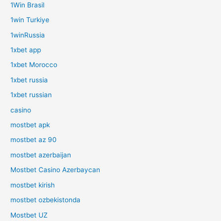
1Win Brasil
1win Turkiye
1winRussia
1xbet app
1xbet Morocco
1xbet russia
1xbet russian
casino
mostbet apk
mostbet az 90
mostbet azerbaijan
Mostbet Casino Azerbaycan
mostbet kirish
mostbet ozbekistonda
Mostbet UZ