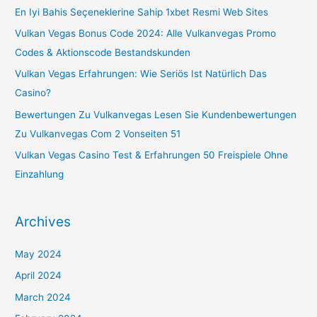
En Iyi Bahis Seçeneklerine Sahip 1xbet Resmi Web Sites
h
f
Vulkan Vegas Bonus Code 2024: Alle Vulkanvegas Promo
o
Codes & Aktionscode Bestandskunden
r
Vulkan Vegas Erfahrungen: Wie Seriös Ist Natürlich Das
:
Casino?
Bewertungen Zu Vulkanvegas Lesen Sie Kundenbewertungen
Zu Vulkanvegas Com 2 Vonseiten 51
Vulkan Vegas Casino Test & Erfahrungen 50 Freispiele Ohne
Einzahlung
Archives
May 2024
April 2024
March 2024