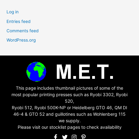
Log in
Entries feed
Comments feed
WordPress.org
This page includes thumbnail pictures of some of the
most popular printing presses such as Ryobi 3302, Ryobi
520,
Ryobi 512, Ryobi 500K-NP or Heidelberg GTO 46, QM DI
46-4 & GTO 52 and guillotines such as Wohlenberg 115
we supply.
Please visit our stocklist pages to check availability