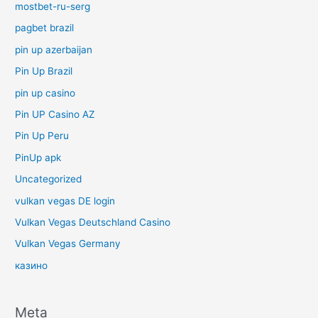
mostbet-ru-serg
pagbet brazil
pin up azerbaijan
Pin Up Brazil
pin up casino
Pin UP Casino AZ
Pin Up Peru
PinUp apk
Uncategorized
vulkan vegas DE login
Vulkan Vegas Deutschland Casino
Vulkan Vegas Germany
казино
Meta