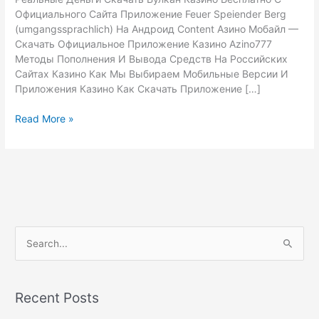
Официального Сайта Приложение Feuer Speiender Berg
(umgangssprachlich) На Андроид Content Азино Мобайл —
Скачать Официальное Приложение Казино Azino777
Методы Пополнения И Вывода Средств На Российских
Сайтах Казино Как Мы Выбираем Мобильные Версии И
Приложения Казино Как Скачать Приложение […]
“скачать
Read More »
Онлайн
Казино
На
Андроид
И
Ios
Для
S
Игры
На
e
Реальные
a
Деньг
r
Recent Posts
c