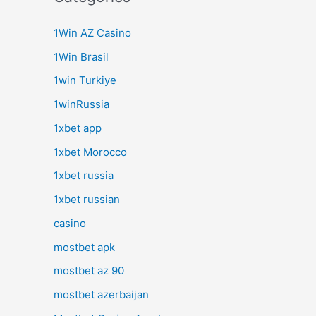
1Win AZ Casino
1Win Brasil
1win Turkiye
1winRussia
1xbet app
1xbet Morocco
1xbet russia
1xbet russian
casino
mostbet apk
mostbet az 90
mostbet azerbaijan