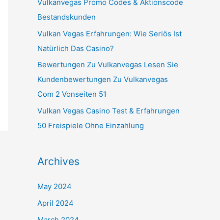
Vulkanvegas Promo Codes & Aktionscode
r
Bestandskunden
:
Vulkan Vegas Erfahrungen: Wie Seriös Ist
Natürlich Das Casino?
Bewertungen Zu Vulkanvegas Lesen Sie
Kundenbewertungen Zu Vulkanvegas
Com 2 Vonseiten 51
Vulkan Vegas Casino Test & Erfahrungen
50 Freispiele Ohne Einzahlung
Archives
May 2024
April 2024
March 2024