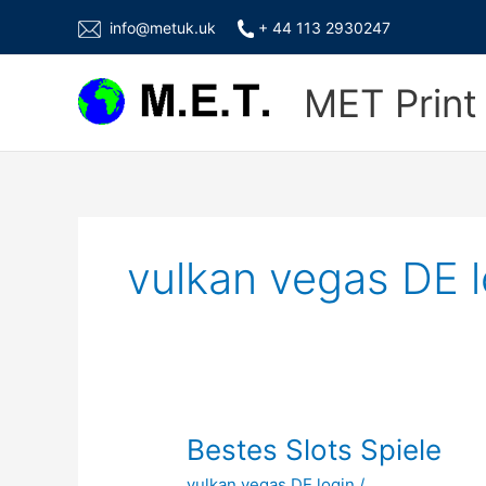
Skip
info@metuk.uk
+ 44 113 2930247
to
content
MET Print
vulkan vegas DE l
Bestes Slots Spiele
vulkan vegas DE login
/