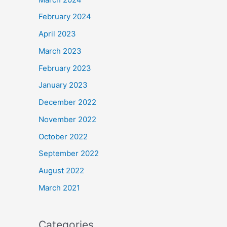
February 2024
April 2023
March 2023
February 2023
January 2023
December 2022
November 2022
October 2022
September 2022
August 2022
March 2021
Categories