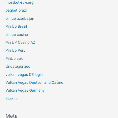
mostbet-ru-serg
pagbet brazil
pin up azerbaijan
Pin Up Brazil
pin up casino
Pin UP Casino AZ
Pin Up Peru
PinUp apk
Uncategorized
vulkan vegas DE login
Vulkan Vegas Deutschland Casino
Vulkan Vegas Germany
казино
Meta