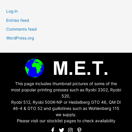
Log in
Entries feed
Comments feed
WordPress.org
This page includes thumbnail pictures of some of the
most popular printing presses such as Ryobi 3302, Ryobi
520,
Ryobi 512, Ryobi 500K-NP or Heidelberg GTO 46, QM DI
46-4 & GTO 52 and guillotines such as Wohlenberg 115
we supply.
Please visit our stocklist pages to check availability