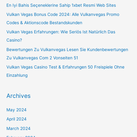
Казин
En Iyi Bahis Seçeneklerine Sahip 1xbet Resmi Web Sites
h
f
Vulkan Vegas Bonus Code 2024: Alle Vulkanvegas Promo
o
Codes & Aktionscode Bestandskunden
r
Vulkan Vegas Erfahrungen: Wie Seriös Ist Natürlich Das
:
Casino?
Bewertungen Zu Vulkanvegas Lesen Sie Kundenbewertungen
Zu Vulkanvegas Com 2 Vonseiten 51
Vulkan Vegas Casino Test & Erfahrungen 50 Freispiele Ohne
Einzahlung
Archives
May 2024
April 2024
March 2024