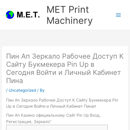
Skip
MET Print
to
content
Machinery
Пин Ап Зеркало Рабочее Доступ К
Сайту Букмекера Pin Up в
Сегодня Войти и Личный Кабинет
Пина
/
Uncategorized
/ By
Пин Ап Зеркало Рабочее Доступ К Сайту Букмекера Pin
Up в Сегодня Войти и Личный Кабинет Пинап
Пин Ап Казино официальному Сайт Pin Up Вход,
Регистрация, Зеркало”