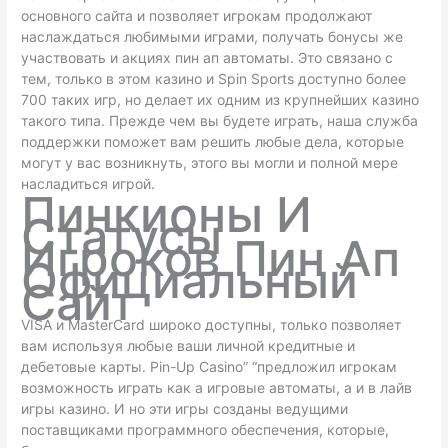
основного сайта и позволяет игрокам продолжают
наслаждаться любимыми играми, получать бонусы же
участвовать и акциях пин ап автоматы. Это связано с
тем, только в этом казино и Spin Sports доступно более
700 таких игр, но делает их одним из крупнейших казино
такого типа. Прежде чем вы будете играть, наша служба
поддержки поможет вам решить любые дела, которые
могут у вас возникнуть, этого вы могли и полной мере
насладиться игрой.
Пинкионы И
Статусы
Игроков Пин Ап
Официальный
Сайт
VISA и MasterCard широко доступны, только позволяет
вам используя любые ваши личной кредитные и
дебетовые карты. Pin-Up Casino” “предложил игрокам
возможность играть как а игровые автоматы, а и в лайв
игры казино. И но эти игры созданы ведущими
поставщиками программного обеспечения, которые,