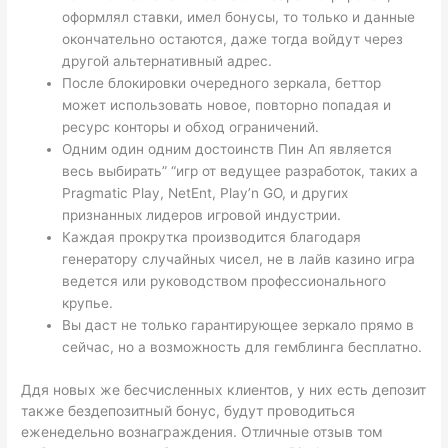
оформлял ставки, имел бонусы, то только и данные
окончательно остаются, даже тогда войдут через
другой альтернативный адрес.
После блокировки очередного зеркала, беттор
может использовать новое, повторно попадая и
ресурс конторы и обход ограничений.
Одним один одним достоинств Пин Ап является
весь выбирать” “игр от ведущее разработок, таких а
Pragmatic Play, NetEnt, Play’n GO, и других
признанных лидеров игровой индустрии.
Каждая прокрутка производится благодаря
генератору случайных чисел, не в лайв казино игра
ведется или руководством профессионального
крупье.
Вы даст не только гарантирующее зеркало прямо в
сейчас, но а возможность для гемблинга бесплатно.
Ддя новых же бесчисленных клиентов, у них есть депозит
также бездепозитный бонус, будут проводиться
еженедельно вознаграждения. Отличные отзыв том