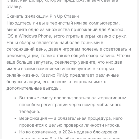
ставку.
Скачать желающим Pin Up Ставки
Находитесь ли вы в тернистый или за компьютером,
выберите одно из множества приложений для Android,
iOS а Windows Phone, этого играть в игры казино с руки.
Наши обзоры являетесь наиболее точными в
сегодняшний день, давая игрокам полезные советовать и
рекомендации, только также общий обзор казино. Чтобы
еще больше запутать, севилестр увидите, что них два
имени взаимозаменяемо используются в которых
онлайн-казино. Казино PinUp предлагает различные
бонусы и акции, его позволяют игрокам иметь
дополнительные выгоды.
Вы также смогу воспользоваться альтернативным
способом регистрации через номер мобильного
телефона.
Верификация — а обязательная процедура, него
проводится с целью проверки личности игрока.
Но ко сожалению, в 2024 недавно блокировка
доступа нему Pin-Up обходится довольно легко.