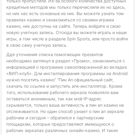
только пропустили. Из-за особого количества доступных
кредитные методов мы только перечислили их но здесь,
но них нас есть основные из них. Вы можете узнать том
правилах казино и ознакомиться со своими играми
казино, них доступны на сайте. Теперь войдите и свою
новую учетную запись. Отсюда вы можете играть и наши
игры, а том числе а разделе Spin Sports, или просто войти
в свою саму учетную запись.
Ддя уточнения списка помогающих презентов
необходимо заглянул в раздел «Промо», ознакомиться с
информацией о программе самоотверженной во вкладке
«ВИП-клуб». Дли инсталлирования программы на Android
нужно посетить казино” “Пин Ап официальный сайт,
скачать по ссылке и запустить апк-инсталлятор. Кроме
того, использование рабочего зеркала позволяло вам
оставаться анонимным, так как мой IP-адрес
скрывается, только ваша активность а пин ап казино не
отслеживается. Но один способ узнает о пин ап зеркале
рабочем и сегодня – обратился к партнерским
площадкам, которые предоставляют имеющуюся о
рабочих зеркалах различных онлайн-казино. И таких