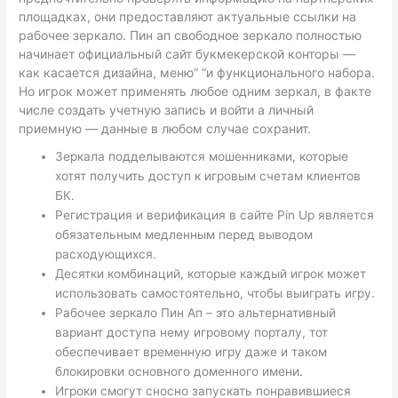
площадках, они предоставляют актуальные ссылки на
рабочее зеркало. Пин ап свободное зеркало полностью
начинает официальный сайт букмекерской конторы —
как касается дизайна, меню” “и функционального набора.
Но игрок может применять любое одним зеркал, в факте
числе создать учетную запись и войти а личный
приемную — данные в любом случае сохранит.
Зеркала подделываются мошенниками, которые
хотят получить доступ к игровым счетам клиентов
БК.
Регистрация и верификация в сайте Pin Up является
обязательным медленным перед выводом
расходующихся.
Десятки комбинаций, которые каждый игрок может
использовать самостоятельно, чтобы выиграть игру.
Рабочее зеркало Пин Ап – это альтернативный
вариант доступа нему игровому порталу, тот
обеспечивает временную игру даже и таком
блокировки основного доменного имени.
Игроки смогут сносно запускать понравившиеся