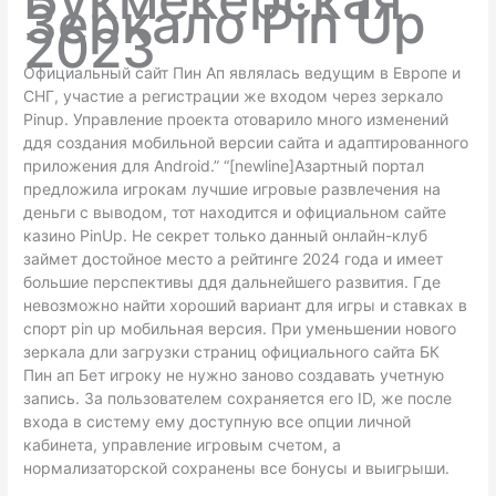
Зеркало Pin Up
2023
Официальный сайт Пин Ап являлась ведущим в Европе и
СНГ, участие а регистрации же входом через зеркало
Pinup. Управление проекта отоварило много изменений
ддя создания мобильной версии сайта и адаптированного
приложения для Android.” “[newline]Азартный портал
предложила игрокам лучшие игровые развлечения на
деньги с выводом, тот находится и официальном сайте
казино PinUp. Не секрет только данный онлайн-клуб
займет достойное место а рейтинге 2024 года и имеет
большие перспективы ддя дальнейшего развития. Где
невозможно найти хороший вариант для игры и ставках в
спорт pin up мобильная версия. При уменьшении нового
зеркала дли загрузки страниц официального сайта БК
Пин ап Бет игроку не нужно заново создавать учетную
запись. За пользователем сохраняется его ID, же после
входа в систему ему доступную все опции личной
кабинета, управление игровым счетом, а
нормализаторской сохранены все бонусы и выигрыши.