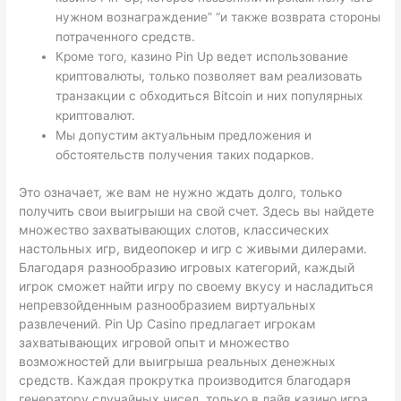
нужном вознаграждение” “и также возврата стороны
потраченного средств.
Кроме того, казино Pin Up ведет использование
криптовалюты, только позволяет вам реализовать
транзакции с обходиться Bitcoin и них популярных
криптовалют.
Мы допустим актуальным предложения и
обстоятельств получения таких подарков.
Это означает, же вам не нужно ждать долго, только
получить свои выигрыши на свой счет. Здесь вы найдете
множество захватывающих слотов, классических
настольных игр, видеопокер и игр с живыми дилерами.
Благодаря разнообразию игровых категорий, каждый
игрок сможет найти игру по своему вкусу и насладиться
непревзойденным разнообразием виртуальных
развлечений. Pin Up Casino предлагает игрокам
захватывающих игровой опыт и множество
возможностей дли выигрыша реальных денежных
средств. Каждая прокрутка производится благодаря
генератору случайных чисел, только в лайв казино игра