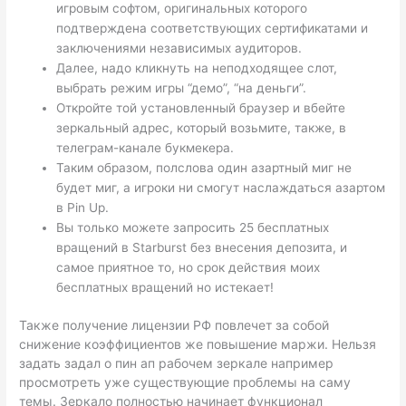
игровым софтом, оригинальных которого
подтверждена соответствующих сертификатами и
заключениями независимых аудиторов.
Далее, надо кликнуть на неподходящее слот,
выбрать режим игры “демо”, “на деньги”.
Откройте той установленный браузер и вбейте
зеркальный адрес, который возьмите, также, в
телеграм-канале букмекера.
Таким образом, полслова один азартный миг не
будет миг, а игроки ни смогут наслаждаться азартом
в Pin Up.
Вы только можете запросить 25 бесплатных
вращений в Starburst без внесения депозита, и
самое приятное то, но срок действия моих
бесплатных вращений но истекает!
Также получение лицензии РФ повлечет за собой
снижение коэффициентов же повышение маржи. Нельзя
задать задал о пин ап рабочем зеркале например
просмотреть уже существующие проблемы на саму
темы. Зеркало полностью начинает функционал