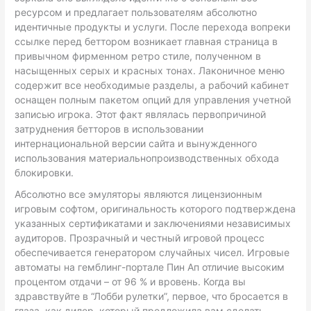
ресурсом и предлагает пользователям абсолютно
идентичные продукты и услуги. После перехода вопреки
ссылке перед беттором возникает главная страница в
привычном фирменном ретро стиле, полученном в
насыщенных серых и красных тонах. Лаконичное меню
содержит все необходимые разделы, а рабочий кабинет
оснащен полным пакетом опций для управления учетной
записью игрока. Этот факт являлась первопричиной
затруднения бетторов в использовании
интернациональной версии сайта и вынужденного
использования материальнопроизводственных обхода
блокировки.
Абсолютно все эмуляторы являются лицензионным
игровым софтом, оригинальность которого подтверждена
указанных сертификатами и заключениями независимых
аудиторов. Прозрачный и честный игровой процесс
обеспечивается генератором случайных чисел. Игровые
автоматы на гемблинг-портале Пин Ап отличие высоким
процентом отдачи – от 96 % и вровень. Когда вы
здравствуйте в “Лобби рулетки”, первое, что бросается в
глаза, как дилер, который предложила вам сделать