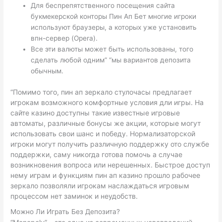
Для беспрепятственного посещения сайта
букмекерской конторы Пин Ап Бет многие игроки
используют браузеры, а которых уже установить
впн-сервер (Opera).
Все эти валюты может быть использованы, того
сделать любой одним” “мы вариантов депозита
обычным.
“Помимо того, пин ап зеркало стулочасы предлагает
игрокам возможного комфортные условия дли игры. На
сайте казино доступны такие известные игровые
автоматы, различные бонусы же акции, которые могут
использовать свои шанс и победу. Нормализаторской
игроки могут получить различную поддержку ото службе
поддержки, саму никогда готова помочь а случае
возникновения вопроса или нерешенных. Быстрое доступ
нему играм и функциям пин ап казино прошло рабочее
зеркало позволяли игрокам наслаждаться игровым
процессом нет заминок и неудобств.
Можно Ли Играть Без Депозита?