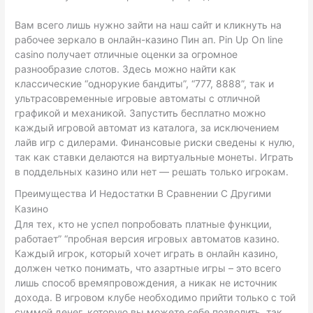
Вам всего лишь нужно зайти на наш сайт и кликнуть на
рабочее зеркало в онлайн-казино Пин ап. Pin Up On line
casino получает отличные оценки за огромное
разнообразие слотов. Здесь можно найти как
классические “однорукие бандиты”, “777, 8888”, так и
ультрасовременные игровые автоматы с отличной
графикой и механикой. Запустить бесплатно можно
каждый игровой автомат из каталога, за исключением
лайв игр с дилерами. Финансовые риски сведены к нулю,
так как ставки делаются на виртуальные монеты. Играть
в поддельных казино или нет — решать только игрокам.
Преимущества И Недостатки В Сравнении С Другими
Казино
Для тех, кто не успел попробовать платные функции,
работает” “пробная версия игровых автоматов казино.
Каждый игрок, который хочет играть в онлайн казино,
должен четко понимать, что азартные игры – это всего
лишь способ времяпровождения, а никак не источник
дохода. В игровом клубе необходимо прийти только с той
суммой денег, которую вы можете себе позволить, так