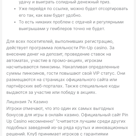
удачу и выиграть солидный денежный приз.
Уже перейдя по ссылке, можно будет отсортировать
его так, как вам будет удобно.
То есть никаких проблем с отдачей и регулярными
выигрышами у гемблеров точно не будет.
Для всех посетителей, выполнивших регистрацию,
действует программа лояльности Pin-Up casino. За
внесение денег на депозит, проведение ставок на
автоматах, участие в промо-акциях, игрокам
насчитываются пинкоины. Накапливая определенные
суммы пинкоинов, гости повышают свой VIP статус. Они
размещаются на страницах официального сайта или
партнёрских веб-порталах. Также специальные коды
выдаются за участие или победу в акциях.
Лицензия 7к Казино
Игроки отмечают, что это один их самых выгодных
бонусов для игры в онлайн казино. Официальный сайт Pin
Up Casino несомненно” “считается лучшим среди других
подобных заведений из-за ряда крутых и инновационных
решений. Клуб принимает игроков с гарантиями