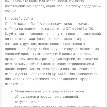
вы не можете найти или использовать функцию
восстановления пароля, обратитесь в службу поддержки
казино.
Интерфейс Сайта
Онлайн казино Пин” “Ап дает возможность скачать
мобильное приложение на гаджет с ОС Android и iOS.
Клуб пытается удовлетворять нужды всех пользователей
планшетов и смартфонов, которые желают играть в
автоматы, рулетки, делать спортивные ставки в
приложении. Загрузка без вирусов и осуществляется за
короткий промежуток времени. В слоты и некоторые
другие игры можно играть в демо-версии, не заходя на
официальный сайт. Вы должны зарегистрироваться и
пройти верификацию, прежде чем попытать счастья в
игре на деньги. Зеркало Pin Up 134 Casino защищено от
блокировок, что усиливает его популярность среди
игроков.
Специальные акции и предложения также
обновляются и проводятся с завидной
регулярностью.
Хотя оно может выглядеть как “123pinup. com”, это