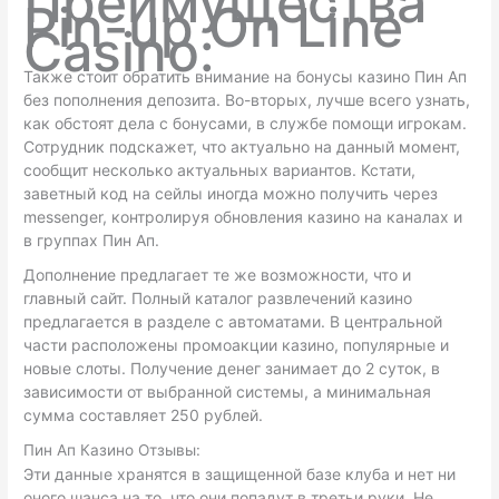
Преимущества
Pin-up On Line
Casino:
Также стоит обратить внимание на бонусы казино Пин Ап
без пополнения депозита. Во-вторых, лучше всего узнать,
как обстоят дела с бонусами, в службе помощи игрокам.
Сотрудник подскажет, что актуально на данный момент,
сообщит несколько актуальных вариантов. Кстати,
заветный код на сейлы иногда можно получить через
messenger, контролируя обновления казино на каналах и
в группах Пин Ап.
Дополнение предлагает те же возможности, что и
главный сайт. Полный каталог развлечений казино
предлагается в разделе с автоматами. В центральной
части расположены промоакции казино, популярные и
новые слоты. Получение денег занимает до 2 суток, в
зависимости от выбранной системы, а минимальная
сумма составляет 250 рублей.
Пин Ап Казино Отзывы:
Эти данные хранятся в защищенной базе клуба и нет ни
оного шанса на то, что они попадут в третьи руки. Не