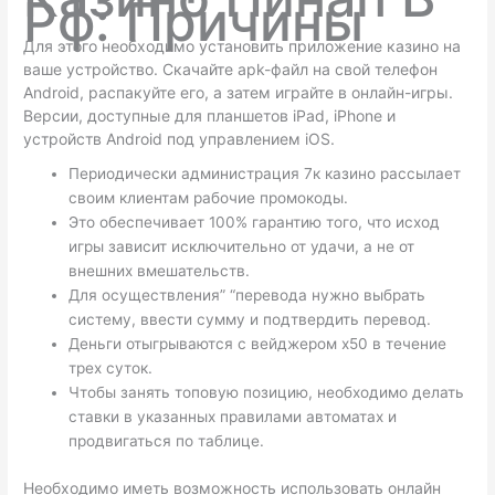
Рф: Причины
Для этого необходимо установить приложение казино на
ваше устройство. Скачайте apk-файл на свой телефон
Android, распакуйте его, а затем играйте в онлайн-игры.
Версии, доступные для планшетов iPad, iPhone и
устройств Android под управлением iOS.
Периодически администрация 7к казино рассылает
своим клиентам рабочие промокоды.
Это обеспечивает 100% гарантию того, что исход
игры зависит исключительно от удачи, а не от
внешних вмешательств.
Для осуществления” “перевода нужно выбрать
систему, ввести сумму и подтвердить перевод.
Деньги отыгрываются с вейджером х50 в течение
трех суток.
Чтобы занять топовую позицию, необходимо делать
ставки в указанных правилами автоматах и
продвигаться по таблице.
Необходимо иметь возможность использовать онлайн