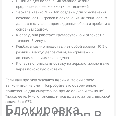
В Пин Ап для пополнения баланса казино
предлагается несколько типов платежей.
Зеркала казино “Пин Ап” созданы для обеспечения
безопасности игроков и сохранения их финансовых
данных в случае непредвиденных сбоев и проблем с
основным сайтом.
К слову, она работает круглосуточно и отвечает в
течение 5 минут.
Кешбэк в казино представляет собой возврат 10% от
разницы между депозитами, выигрышами и
автоначислениями за неделю.
К счастью, отыскать ссылку на зеркало можно даже
через поисковую систему.
Если ваш прогноз оказался верным, то они сразу
зачисляться на счет. Попробуйте это современное
приложение для смартфонов прямо сейчас и точно не”
“пожалеете. Много топовых игровых автоматов с высокой
отдачей от 97%.
Блокировка
Казино Пинап В