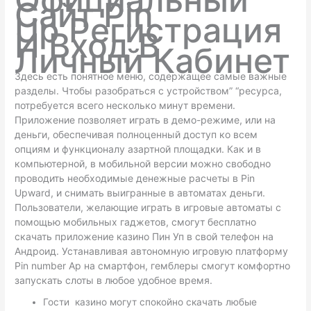
Сайт Pin
Up Регистрация
И Вход В
Личный Кабинет
Здесь есть понятное меню, содержащее самые важные
разделы. Чтобы разобраться с устройством” “ресурса,
потребуется всего несколько минут времени.
Приложение позволяет играть в демо-режиме, или на
деньги, обеспечивая полноценный доступ ко всем
опциям и функционалу азартной площадки. Как и в
компьютерной, в мобильной версии можно свободно
проводить необходимые денежные расчеты в Pin
Upward, и снимать выигранные в автоматах деньги.
Пользователи, желающие играть в игровые автоматы с
помощью мобильных гаджетов, смогут бесплатно
скачать приложение казино Пин Уп в свой телефон на
Андроид. Устанавливая автономную игровую платформу
Pin number Ap на смартфон, гемблеры смогут комфортно
запускать слоты в любое удобное время.
Гости казино могут спокойно скачать любые