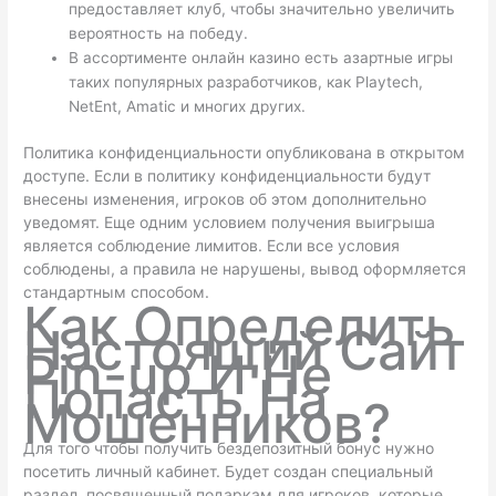
предоставляет клуб, чтобы значительно увеличить
вероятность на победу.
В ассортименте онлайн казино есть азартные игры
таких популярных разработчиков, как Playtech,
NetEnt, Amatic и многих других.
Политика конфиденциальности опубликована в открытом
доступе. Если в политику конфиденциальности будут
внесены изменения, игроков об этом дополнительно
уведомят. Еще одним условием получения выигрыша
является соблюдение лимитов. Если все условия
соблюдены, а правила не нарушены, вывод оформляется
стандартным способом.
Как Определить
Настоящий Сайт
Pin-up И Не
Попасть На
Мошенников?
Для того чтобы получить бездепозитный бонус нужно
посетить личный кабинет. Будет создан специальный
раздел, посвященный подаркам для игроков, которые