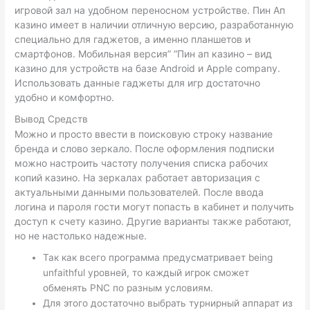
игровой зал на удобном переносном устройстве. Пин Ап
казино имеет в наличии отличную версию, разработанную
специально для гаджетов, а именно планшетов и
смартфонов. Мобильная версия” “Пин ап казино – вид
казино для устройств на базе Android и Apple company.
Использовать данные гаджеты для игр достаточно
удобно и комфортно.
Вывод Средств
Можно и просто ввести в поисковую строку название
бренда и слово зеркало. После оформления подписки
можно настроить частоту получения списка рабочих
копий казино. На зеркалах работает авторизация с
актуальными данными пользователей. После ввода
логина и пароля гости могут попасть в кабинет и получить
доступ к счету казино. Другие варианты также работают,
но не настолько надежные.
Так как всего программа предусматривает being
unfaithful уровней, то каждый игрок сможет
обменять PNC по разным условиям.
Для этого достаточно выбрать турнирный аппарат из