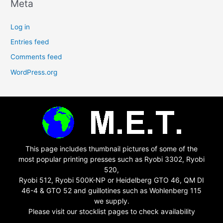
Meta
Log in
Entries feed
Comments feed
WordPress.org
This page includes thumbnail pictures of some of the
most popular printing presses such as Ryobi 3302, Ryobi
520,
Ryobi 512, Ryobi 500K-NP or Heidelberg GTO 46, QM DI
46-4 & GTO 52 and guillotines such as Wohlenberg 115
we supply.
Please visit our stocklist pages to check availability