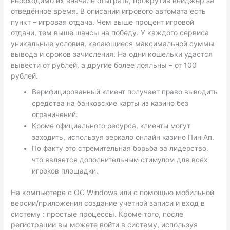
необходимо их вначале отыграть, прокрутив вейджер за
отведённое время. В описании игрового автомата есть
пункт – игровая отдача. Чем выше процент игровой
отдачи, тем выше шансы на победу. У каждого сервиса
уникальные условия, касающиеся максимальной суммы
вывода и сроков зачисления. На одни кошельки удастся
вывести от рублей, а другие более лояльны – от 100
рублей.
Верифицированный клиент получает право выводить
средства на банковские карты из казино без
ограничений.
Кроме официального ресурса, клиенты могут
заходить, используя зеркало онлайн казино Пин Ап.
По факту это стремительная борьба за лидерство,
что является дополнительным стимулом для всех
игроков площадки.
На компьютере с ОС Windows или с помощью мобильной
версии/приложения создание учетной записи и вход в
систему : простые процессы. Кроме того, после
регистрации вы можете войти в систему, используя