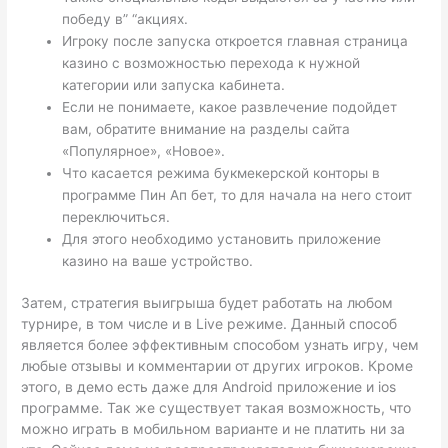
победу в” “акциях.
Игроку после запуска откроется главная страница
казино с возможностью перехода к нужной
категории или запуска кабинета.
Если не понимаете, какое развлечение подойдет
вам, обратите внимание на разделы сайта
«Популярное», «Новое».
Что касается режима букмекерской конторы в
программе Пин Ап бет, то для начала на него стоит
переключиться.
Для этого необходимо установить приложение
казино на ваше устройство.
Затем, стратегия выигрыша будет работать на любом
турнире, в том числе и в Live режиме. Данный способ
является более эффективным способом узнать игру, чем
любые отзывы и комментарии от других игроков. Кроме
этого, в демо есть даже для Android приложение и ios
программе. Так же существует такая возможность, что
можно играть в мобильном варианте и не платить ни за