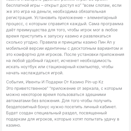
бесплатной игры – открыт доступ ко” “всем слотам, если
же это игра на деньги, необходима обязательная
регистрация. Установить приложение – элементарный
процесс, с которым справится каждый. Сама программа
даёт преимущества для того, чтобы игрок мог в любое
время приступить к запуску казино и развлекаться
сколько угодно. Правила и принципы казино Пин Ап у
мобильной версии идентичны с десктопным вариантом и
это комфортно для игроков. После установки приложения
на любой удобный гаджет, исчезнет необходимость
искать ноутбук или стационарный компьютер, чтобы
начать наслаждаться игрой.
События, Ивенты И Подарки От Казино Pin-up Kz
Это приветственное” “приложение от зеркала, с которым
можно некоторое время пользоваться здешними
автоматами без вложения. Для того чтобы получить
бездепозитный бонус нужно посетить личный кабинет.
Будет создан специальный раздел, посвященный
подаркам для игроков, которые хотят попытать удачу в
казино.