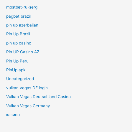
mostbet-ru-serg
pagbet brazil
pin up azerbaijan
Pin Up Brazil
pin up casino
Pin UP Casino AZ
Pin Up Peru
PinUp apk
Uncategorized
vulkan vegas DE login
Vulkan Vegas Deutschland Casino
Vulkan Vegas Germany
казино