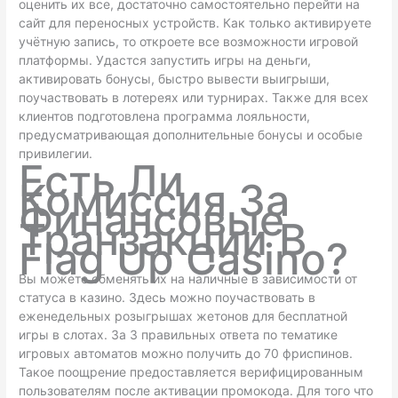
оценить их все, достаточно самостоятельно перейти на
сайт для переносных устройств. Как только активируете
учётную запись, то откроете все возможности игровой
платформы. Удастся запустить игры на деньги,
активировать бонусы, быстро вывести выигрыши,
поучаствовать в лотереях или турнирах. Также для всех
клиентов подготовлена программа лояльности,
предусматривающая дополнительные бонусы и особые
привилегии.
Есть Ли
Комиссия За
Финансовые
Транзакции В
Flag Up Casino?
Вы можете обменять их на наличные в зависимости от
статуса в казино. Здесь можно поучаствовать в
еженедельных розыгрышах жетонов для бесплатной
игры в слотах. За 3 правильных ответа по тематике
игровых автоматов можно получить до 70 фриспинов.
Такое поощрение предоставляется верифицированным
пользователям после активации промокода. Для того что