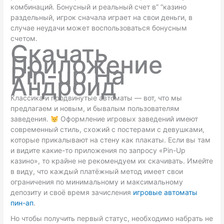
комбинаций. Бонусный и реальный счет в” “казино
раздельный, игрок сначала играет на свои деньги, в
случае неудачи может воспользоваться бонусным
счетом.
Скачать
Приложение
Pin-up На
Андроид
Классика и продвинутые автоматы — вот, что мы
предлагаем и новым, и бывалым пользователям
заведения.
Оформление игровых заведений имеют
современный стиль, схожий с постерами с девушками,
которые прикалывают на стену как плакаты. Если вы там
и видите какие-то приложения по запросу «Pin-Up
казино», то крайне не рекомендуем их скачивать. Имейте
в виду, что каждый платёжный метод имеет свои
ограничения по минимальному и максимальному
депозиту и своё время зачисления
игровые автоматы
пин-ап
.
Но чтобы получить первый статус, необходимо набрать не