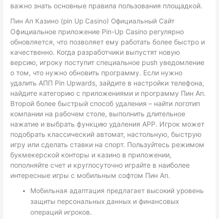
важно знать основные правила пользования площадкой.
Пин Ап Казино (pin Up Casino) Официальный Сайт
Официальное приложение Pin-Up Casino регулярно
обновляется, что позволяет ему работать более быстро и
качественно. Когда разработчики выпустят новую
версию, игроку поступит специальное push уведомление
о том, что нужно обновить программу. Если нужно
удалить АПП Pin Upwards, зайдите в настройки телефона,
найдите категорию с приложениями и программу Пин Ап.
Второй более быстрый способ удаления – найти логотип
компании на рабочем столе, выполнить длительное
нажатие и выбрать функцию удаления APP. Игрок может
подобрать классический автомат, настольную, быструю
игру или сделать ставки на спорт. Пользуйтесь режимом
букмекерской конторы и казино в приложении,
пополняйте счет и круглосуточно играйте в наиболее
интересные игры с мобильным софтом Пин Ап.
Мобильная адаптация предлагает высокий уровень
защиты персональных данных и финансовых
операций игроков.