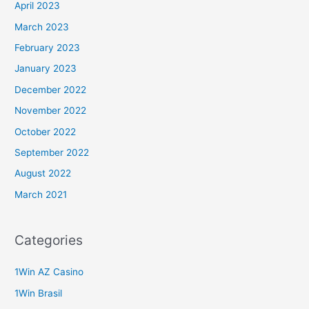
April 2023
March 2023
February 2023
January 2023
December 2022
November 2022
October 2022
September 2022
August 2022
March 2021
Categories
1Win AZ Casino
1Win Brasil