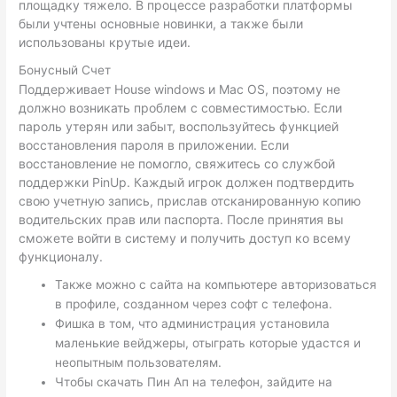
площадку тяжело. В процессе разработки платформы
были учтены основные новинки, а также были
использованы крутые идеи.
Бонусный Счет
Поддерживает House windows и Mac OS, поэтому не
должно возникать проблем с совместимостью. Если
пароль утерян или забыт, воспользуйтесь функцией
восстановления пароля в приложении. Если
восстановление не помогло, свяжитесь со службой
поддержки PinUp. Каждый игрок должен подтвердить
свою учетную запись, прислав отсканированную копию
водительских прав или паспорта. После принятия вы
сможете войти в систему и получить доступ ко всему
функционалу.
Также можно с сайта на компьютере авторизоваться
в профиле, созданном через софт с телефона.
Фишка в том, что администрация установила
маленькие вейджеры, отыграть которые удастся и
неопытным пользователям.
Чтобы скачать Пин Ап на телефон, зайдите на