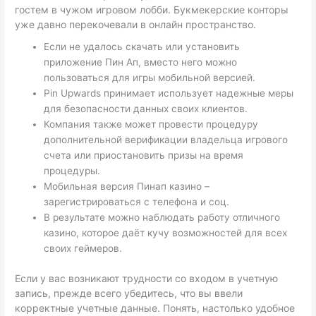
гостем в чужом игровом лобби. Букмекерские конторы
уже давно перекочевали в онлайн пространство.
Если не удалось скачать или установить
приложение Пин Ап, вместо него можно
пользоваться для игры мобильной версией.
Pin Upwards принимает использует надежные меры
для безопасности данных своих клиентов.
Компания также может провести процедуру
дополнительной верификации владельца игрового
счета или приостановить призы на время
процедуры.
Мобильная версия Пинап казино –
зарегистрироваться с телефона и соц.
В результате можно наблюдать работу отличного
казино, которое даёт кучу возможностей для всех
своих геймеров.
Если у вас возникают трудности со входом в учетную
запись, прежде всего убедитесь, что вы ввели
корректные учетные данные. Понять, настолько удобное