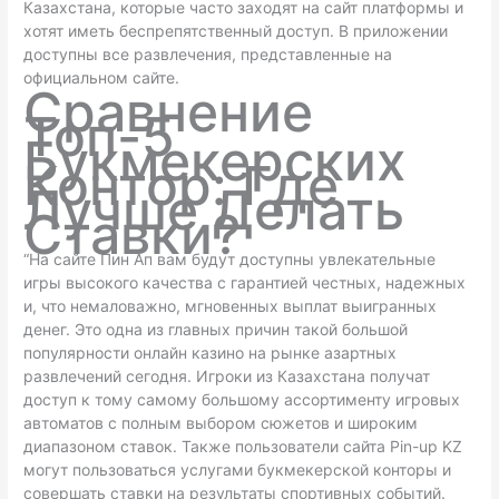
Казахстана, которые часто заходят на сайт платформы и
хотят иметь беспрепятственный доступ. В приложении
доступны все развлечения, представленные на
официальном сайте.
Сравнение
Топ-5
Букмекерских
Контор: Где
Лучше Делать
Ставки?
“На сайте Пин Ап вам будут доступны увлекательные
игры высокого качества с гарантией честных, надежных
и, что немаловажно, мгновенных выплат выигранных
денег. Это одна из главных причин такой большой
популярности онлайн казино на рынке азартных
развлечений сегодня. Игроки из Казахстана получат
доступ к тому самому большому ассортименту игровых
автоматов с полным выбором сюжетов и широким
диапазоном ставок. Также пользователи сайта Pin-up KZ
могут пользоваться услугами букмекерской конторы и
совершать ставки на результаты спортивных событий.