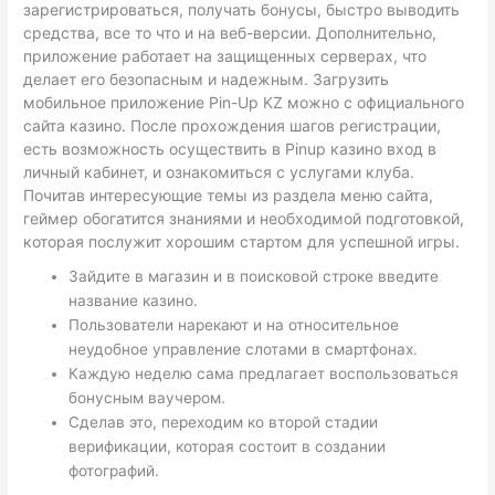
зарегистрироваться, получать бонусы, быстро выводить
средства, все то что и на веб-версии. Дополнительно,
приложение работает на защищенных серверах, что
делает его безопасным и надежным. Загрузить
мобильное приложение Pin-Up KZ можно с официального
сайта казино. После прохождения шагов регистрации,
есть возможность осуществить в Pinup казино вход в
личный кабинет, и ознакомиться с услугами клуба.
Почитав интересующие темы из раздела меню сайта,
геймер обогатится знаниями и необходимой подготовкой,
которая послужит хорошим стартом для успешной игры.
Зайдите в магазин и в поисковой строке введите
название казино.
Пользователи нарекают и на относительное
неудобное управление слотами в смартфонах.
Каждую неделю сама предлагает воспользоваться
бонусным ваучером.
Сделав это, переходим ко второй стадии
верификации, которая состоит в создании
фотографий.