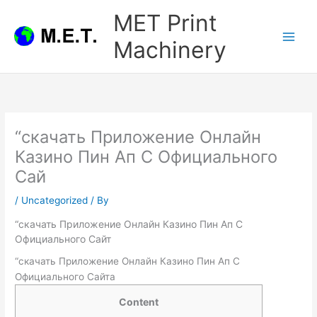
Skip
MET Print
to
content
Machinery
“скачать Приложение Онлайн
Казино Пин Ап С Официального
Сай
/
Uncategorized
/ By
“скачать Приложение Онлайн Казино Пин Ап С
Официального Сайт
“скачать Приложение Онлайн Казино Пин Ап С
Официального Сайта
Content