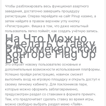
Чтобы разблокировать весь функционал азартного
заведения, достаточно завершить процедуру
регистрации. Сперва перейдите на сайт Pinup казино, а
затем найдите в правом верхнем углу кнопку
«Регистрация». Фишка в том, что даже неопытный
пользователь легко поймёт, как создать учётную запись.
На Что Можно
Сделать Ставку
В Букмекерской
Конторе Flag Up
Bet
Это откроет новому пользователю основные и
дополнительные возможности использования платформы.
Успешно пройдя регистрацию, новичок сможет
выполнить вход на игровую площадку и открыть доступ к
своему личному кабинету. Для поклонников пари,
которые можно оформить заблаговременно,
предусмотрен раздел со ставками в формате прематч.
Тем, кто предпочитает сделать ставку во время игры,
можно свободно выбрать раздел меню «Лайв».