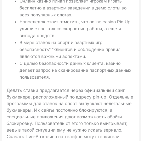
Онлайн казино пинап позволяет игрокам играть
бесплатно в азартном заведении в демо слоты во
всех популярных слотах.
Напоследок стоит отметить, что online casino Pin Up
удивляет не только скоростью работы, а еще и
вывода средств.
В мире ставок на спорт и азартных игр
безопасность” “клиентов и соблюдение правил
являются важными аспектами.
С целью безопасности данных клиента, казино
делает запрос на сканирование паспортных данных
пользователя.
Делать ставки предлагается через официальный сайт
букмекера, расположенный по адресу pin-up. Отдельные
программы для ставок на спорт выпускают нелегальные
букмекеры. Их сайты постоянно блокируются, а
специальные приложения дают возможность обойти
блокировку. Пользователь от этого только выигрывает,
ведь в такой ситуации ему не нужно искать зеркало.
Скачать Пин-Ап казино на телефон могут те жители