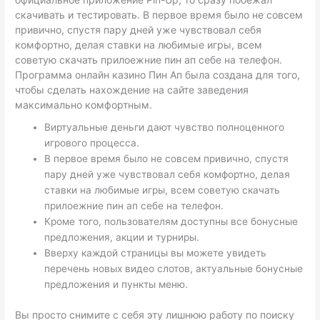
скачивать и тестировать. В первое время было не совсем
привично, спустя пару дней уже чувствовал себя
комфортно, делая ставки на любимые игры, всем
советую скачать прилоежние пин ап себе на телефон.
Программа онлайн казино Пин Ап была создана для того,
чтобы сделать нахождение на сайте заведения
максимально комфортным.
Виртуальные деньги дают чувство полноценного
игрового процесса.
В первое время было не совсем привично, спустя
пару дней уже чувствовал себя комфортно, делая
ставки на любимые игры, всем советую скачать
прилоежние пин ап себе на телефон.
Кроме того, пользователям доступны все бонусные
предложения, акции и турниры.
Вверху каждой страницы вы можете увидеть
перечень новых видео слотов, актуальные бонусные
предложения и пункты меню.
Вы просто снимите с себя эту лишнюю работу по поиску