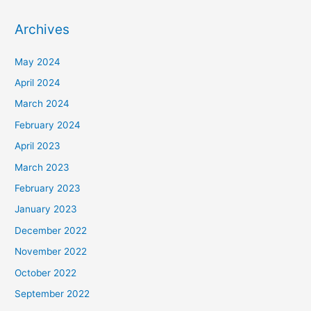
Archives
May 2024
April 2024
March 2024
February 2024
April 2023
March 2023
February 2023
January 2023
December 2022
November 2022
October 2022
September 2022