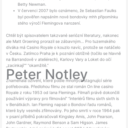
Betty Newman.
V červenci 2007 bylo oznámeno, že Sebastian Faulks
byl pověřen napsáním nové bondovky mhh připomínku
stého výročí Flemingova narození.
Chtěl být spisovatelem takzvané seriózní literatury, nakonec
ale Matt Groening prorazil se zábavným… Pro tuzemského
diváka má Casino Royale o kouzlo navíc, protože se natáčelo
v Česku. Zatímco Praha je k poznání obtížně (točilo se hlavně
na Barrandově v ateliérech), Karlovy Vary a Loket do očí
„zacinkají“” “okamžitě.”
Peter Notley
Znamenala oživení, které podle mnohých stagnující série
potřebovala. Předlohou filmu ze stal román On line casino
Royale z roku 1953 od Iana Fleminga. Filmaři právě dokončili
používání výpravy pro filmování” “interiérů filmu sixth sixth is
v Benátkách. Ian Fleming napsal o Bondovi řadu románů,
které byly vesměs zfilmovány. Po jeho smrti v roce 1964 pak
v psaní příběhů pokračovali Kingsley Amis, John Pearson,
John Gardner, Raymond Benson a Sam Higson. James