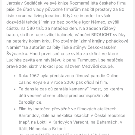
Jaroslav Sedláček ve své knize Rozmarná léta českého filmu
píše, že úřad vlády původně filmařům nabídl prostory za 80
tisíc korun na living location. Když se in order to však
dozvěděl tehdejší ministr bez portfeje Igor Němec, zvýšil
částku na 580 tisíc za natáčecí den. Na zádech růžový
batoh, sixth v ruce svítící balónek, vánoční BROUGHT svíčky
na baterky kolem krku. Pro ztvárnění zimní krajiny pohádkové
Narnie” “se autorům zalíbily Tiské stěnyv česko-saském
Švýcarsku. Hned první scéna se světa za skříní, ve které
Lucinka zavítá em návštěvu k panu Tumnusovi, se natáčela
právě zde, sixth v lokaci pod názvem Medvědí doupě.
Roku 1967 byla představena filmová parodie Online
casino Royale a v roce 2006 pak oficiální film.
Ta dans le cas où zahrála kamenný” “most, po kterém
děti vedené obrem utíkají před osmispřežím zlé
čarodějnice.
Film byl natočen převážně ve filmových ateliérech
Barrandov, dále na několika lokacích v České republice
(např. na Lokti, v Karlových Varech), na Bahamách, v
Itálii, Německu a Británii.