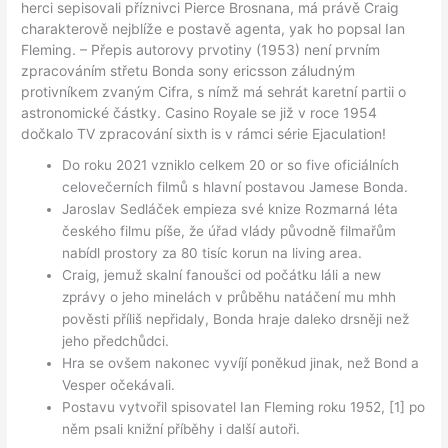
herci sepisovali příznivci Pierce Brosnana, má právě Craig
charakterově nejblíže e postavě agenta, yak ho popsal Ian
Fleming. – Přepis autorovy prvotiny (1953) není prvním
zpracováním střetu Bonda sony ericsson záludným
protivníkem zvaným Cifra, s nímž má sehrát karetní partii o
astronomické částky. Casino Royale se již v roce 1954
dočkalo TV zpracování sixth is v rámci série Ejaculation!
Do roku 2021 vzniklo celkem 20 or so five oficiálních
celovečerních filmů s hlavní postavou Jamese Bonda.
Jaroslav Sedláček empieza své knize Rozmarná léta
českého filmu píše, že úřad vlády původně filmařům
nabídl prostory za 80 tisíc korun na living area.
Craig, jemuž skalní fanoušci od počátku láli a new
zprávy o jeho minelách v průběhu natáčení mu mhh
pověsti příliš nepřidaly, Bonda hraje daleko drsněji než
jeho předchůdci.
Hra se ovšem nakonec vyvíjí poněkud jinak, než Bond a
Vesper očekávali.
Postavu vytvořil spisovatel Ian Fleming roku 1952, [1] po
něm psali knižní příběhy i další autoři.