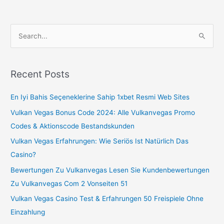
S
e
a
r
Recent Posts
c
En Iyi Bahis Seçeneklerine Sahip 1xbet Resmi Web Sites
h
f
Vulkan Vegas Bonus Code 2024: Alle Vulkanvegas Promo
o
Codes & Aktionscode Bestandskunden
r
Vulkan Vegas Erfahrungen: Wie Seriös Ist Natürlich Das
:
Casino?
Bewertungen Zu Vulkanvegas Lesen Sie Kundenbewertungen
Zu Vulkanvegas Com 2 Vonseiten 51
Vulkan Vegas Casino Test & Erfahrungen 50 Freispiele Ohne
Einzahlung