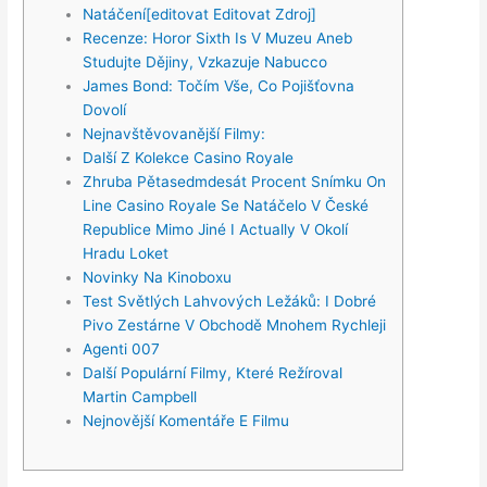
Natáčení[editovat Editovat Zdroj]
Recenze: Horor Sixth Is V Muzeu Aneb
Studujte Dějiny, Vzkazuje Nabucco
James Bond: Točím Vše, Co Pojišťovna
Dovolí
Nejnavštěvovanější Filmy:
Další Z Kolekce Casino Royale
Zhruba Pětasedmdesát Procent Snímku On
Line Casino Royale Se Natáčelo V České
Republice Mimo Jiné I Actually V Okolí
Hradu Loket
Novinky Na Kinoboxu
Test Světlých Lahvových Ležáků: I Dobré
Pivo Zestárne V Obchodě Mnohem Rychleji
Agenti 007
Další Populární Filmy, Které Režíroval
Martin Campbell
Nejnovější Komentáře E Filmu