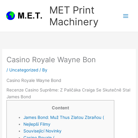
Skip
MET Print
to
content
Machinery
Casino Royale Wayne Bon
/
Uncategorized
/ By
Casino Royale Wayne Bond
Recenze Casino Suprême: Z Paličáka Craiga Se Skutečně Stal
James Bond
Content
James Bond: Muž Thus Zlatou Zbraňou (
Nejlepší Filmy
Související Novinky
Casino Royale (