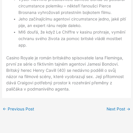
circumstance polemiku – někteří fanoušci Pierce
Brosnana vyhrožovali protestním bojkotem filmu.
Jeho začínajícímu agentovi circumstance jedno, jaké pití
pije, an expert ránu nejde daleko.
MI6 doufá, že když Le Chiffre v kasinu prohraje, vymění
ochranu svého života za pomoc britské vládě mostbet
app.
Casino Royale je román britského spisovatele Iana Fleminga,
první ze série o fiktivním tajném agentovi Jamesi Bondovi.
Britský herec Henry Cavill (40) se nedávno podělil o svůj
názor na filmové scény, které vyobrazují sex. Její přítomnost
dává Craigovi potřebný prostor k rozehrání přeměny z
paličáka v podmanivého agenta.
←
Previous Post
Next Post
→