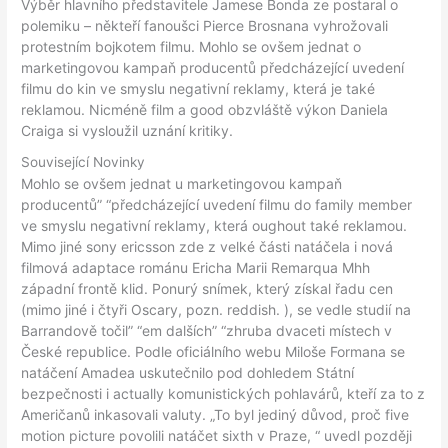
Výběr hlavního představitele Jamese Bonda ze postaral o
polemiku – někteří fanoušci Pierce Brosnana vyhrožovali
protestním bojkotem filmu. Mohlo se ovšem jednat o
marketingovou kampaň producentů předcházející uvedení
filmu do kin ve smyslu negativní reklamy, která je také
reklamou. Nicméně film a good obzvláště výkon Daniela
Craiga si vysloužil uznání kritiky.
Související Novinky
Mohlo se ovšem jednat u marketingovou kampaň
producentů” “předcházející uvedení filmu do family member
ve smyslu negativní reklamy, která oughout také reklamou.
Mimo jiné sony ericsson zde z velké části natáčela i nová
filmová adaptace románu Ericha Marii Remarqua Mhh
západní frontě klid. Ponurý snímek, který získal řadu cen
(mimo jiné i čtyři Oscary, pozn. reddish. ), se vedle studií na
Barrandově točil” “em dalších” “zhruba dvaceti místech v
České republice. Podle oficiálního webu Miloše Formana se
natáčení Amadea uskutečnilo pod dohledem Státní
bezpečnosti i actually komunistických pohlavárů, kteří za to z
Američanů inkasovali valuty. „To byl jediný důvod, proč five
motion picture povolili natáčet sixth v Praze, “ uvedl později