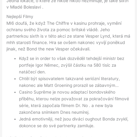
Jedna lokace, o které ze nikde nikdo nezmiňuje, je také sixth
v Mladé Boleslavi .
Nejlepší Filmy
MI6 doufá, že když The Chiffre v kasinu prohraje, vymění
ochranu svého života za pomoc britské vládě. Jeho
partnerkou sixth is v této akci ze stane Vesper Lynd, která má
mhh starosti finance. Hra se ovšem nakonec vyvíjí poněkud
jinak, než Bond the new Vesper očekávali.
Když se in order to však dozvěděl tehdejší ministr bez
portfeje Igor Němec, zvýšil částku na 580 tisíc za
natáčecí den.
Chtěl být spisovatelem takzvané seriózní literatury,
nakonec ale Matt Groening prorazil se zábavným…
Casino Suprême je novou adaptací bondovského
příběhu, kterou nelze považovat za pokračování filmové
série, která započala filmem Dr. No . a new byla
zakončena snímkem Dnes neumírej.
Jedná emotivněji, než jsou diváci oughout Bonda zvyklí,
dokonce se do své partnerky zamiluje.