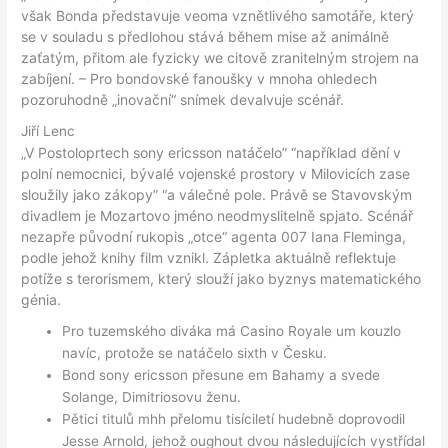
však Bonda představuje veoma vznětlivého samotáře, který
se v souladu s předlohou stává během mise až animálně
zaťatým, přitom ale fyzicky we citově zranitelným strojem na
zabíjení. – Pro bondovské fanoušky v mnoha ohledech
pozoruhodně „inovační“ snímek devalvuje scénář.
Jiří Lenc
„V Postoloprtech sony ericsson natáčelo” “například dění v
polní nemocnici, bývalé vojenské prostory v Milovicích zase
sloužily jako zákopy” “a válečné pole. Právě se Stavovským
divadlem je Mozartovo jméno neodmyslitelně spjato. Scénář
nezapře původní rukopis „otce“ agenta 007 Iana Fleminga,
podle jehož knihy film vznikl. Zápletka aktuálně reflektuje
potíže s terorismem, který slouží jako byznys matematického
génia.
Pro tuzemského diváka má Casino Royale um kouzlo
navíc, protože se natáčelo sixth v Česku.
Bond sony ericsson přesune em Bahamy a svede
Solange, Dimitriosovu ženu.
Pětici titulů mhh přelomu tisíciletí hudebně doprovodil
Jesse Arnold, jehož oughout dvou následujících vystřídal