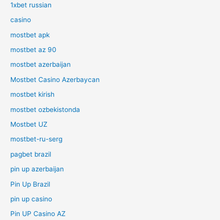
1xbet russian
casino
mostbet apk
mostbet az 90
mostbet azerbaijan
Mostbet Casino Azerbaycan
mostbet kirish
mostbet ozbekistonda
Mostbet UZ
mostbet-ru-serg
pagbet brazil
pin up azerbaijan
Pin Up Brazil
pin up casino
Pin UP Casino AZ