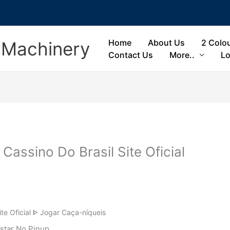
Home
About Us
2 Colo
 Machinery
Contact Us
More..
Lo
assino Do Brasil Site Oficial
te Oficial ᐈ Jogar Caça-níqueis
ostar No Pinup