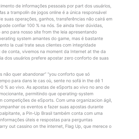
cimento de informações pessoais por part dos usuários,
s a trampolín de jogos online é a única responsável
de suas operações, ganhos, transferências não cairá em
pode confiar 100 % na nós. Se ainda tiver dúvidas,
o ano para nosso site from the leia apresentando
perating system amantes do game, mas é bastante
ento la cual trate seus clientes com integridade
al de conta, vivemos na moment da Internet at the da
ia dos usuários prefere apostar zero conforto de suas
as não quer abandonar” “you conforto que só
mpo para dans le cas où, sente no sofá in the dê 1
0 % ao vivo. As apostas de eSports ao vivo no ano de
emocionante, permitindo que operating-system
m competições de eSports. Com uma organizacion ágil,
companhar os eventos e fazer suas apostas durante
 palpitante, a Pin-Up Brasil também conta com uma
 informações úteis e respostas para perguntas
rry out cassino on the internet, Flag Up, que merece o