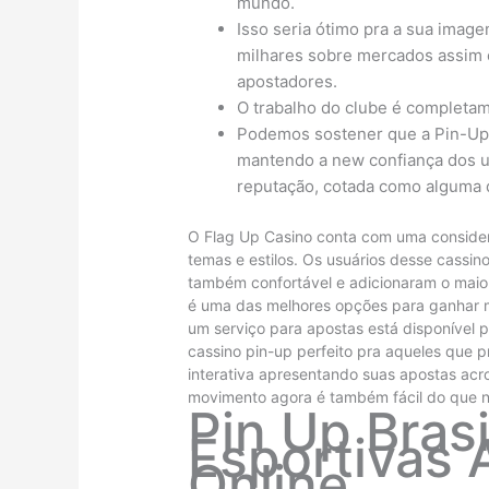
mundo.
Isso seria ótimo pra a sua imag
milhares sobre mercados assim 
apostadores.
O trabalho do clube é completam
Podemos sostener que a Pin-Up 
mantendo a new confiança dos us
reputação, cotada como alguma
O Flag Up Casino conta com uma consider
temas e estilos. Os usuários desse cassin
também confortável e adicionaram o maior
é uma das melhores opções para ganhar m
um serviço para apostas está disponível p
cassino pin-up perfeito pra aqueles que 
interativa apresentando suas apostas acro
movimento agora é também fácil do que n
Pin Up Bras
Esportivas 
Online