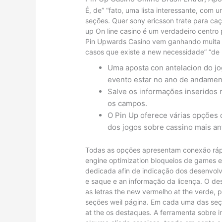
É, de” “fato, uma lista interessante, co
seções. Quer sony ericsson trate para caç
up On line casino é um verdadeiro centro
Pin Upwards Casino vem ganhando muita t
casos que existe a new necessidade” “de 
Uma aposta con antelacion do jo
evento estar no ano de andamen
Salve os informações inseridos
os campos.
O Pin Up oferece várias opções 
dos jogos sobre cassino mais an
Todas as opções apresentam conexão rápi
engine optimization bloqueios de games 
dedicada afin de indicação dos desenvolv
e saque e an informação da licença. O de
as letras the new vermelho at the verde, p
seções weil página. Em cada uma das seçõ
at the os destaques. A ferramenta sobre 