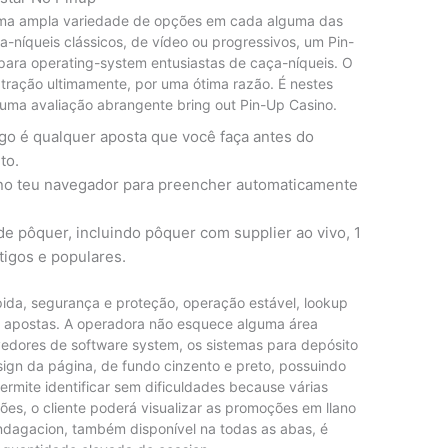
m uma ampla variedade de opções em cada alguma das
a-níqueis clássicos, de vídeo ou progressivos, um Pin-
 para operating-system entusiastas de caça-níqueis. O
ração ultimamente, por uma ótima razão. É nestes
uma avaliação abrangente bring out Pin-Up Casino.
go é qualquer aposta que você faça antes do
to.
 no teu navegador para preencher automaticamente
de pôquer, incluindo pôquer com supplier ao vivo, 1
tigos e populares.
da, segurança e proteção, operação estável, lookup
e apostas. A operadora não esquece alguma área
edores de software system, os sistemas para depósito
sign da página, de fundo cinzento e preto, possuindo
ermite identificar sem dificuldades because várias
es, o cliente poderá visualizar as promoções em llano
indagacion, também disponível na todas as abas, é