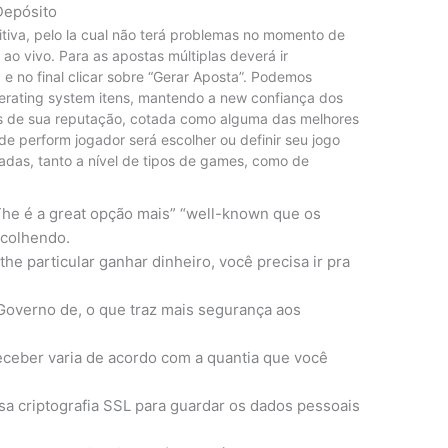
Depósito
itiva, pelo la cual não terá problemas no momento de
ao vivo. Para as apostas múltiplas deverá ir
e no final clicar sobre “Gerar Aposta”. Podemos
erating system itens, mantendo a new confiança dos
vés de sua reputação, cotada como alguma das melhores
e perform jogador será escolher ou definir seu jogo
tadas, tanto a nível de tipos de games, como de
The é a great opção mais” “well-known que os
scolhendo.
he particular ganhar dinheiro, você precisa ir pra
Governo de, o que traz mais segurança aos
eceber varia de acordo com a quantia que você
a criptografia SSL para guardar os dados pessoais