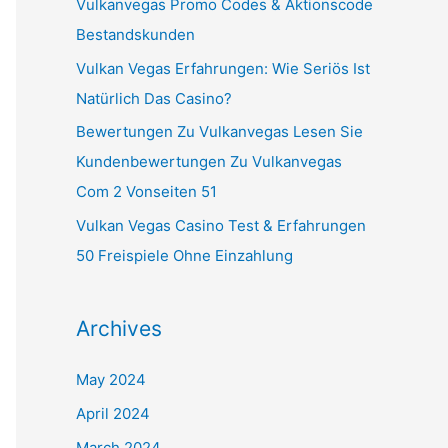
Vulkanvegas Promo Codes & Aktionscode
r
Bestandskunden
:
Vulkan Vegas Erfahrungen: Wie Seriös Ist
Natürlich Das Casino?
Bewertungen Zu Vulkanvegas Lesen Sie
Kundenbewertungen Zu Vulkanvegas
Com 2 Vonseiten 51
Vulkan Vegas Casino Test & Erfahrungen
50 Freispiele Ohne Einzahlung
Archives
May 2024
April 2024
March 2024