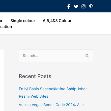
ur
Single colour
6,5,4&3 Colour
cation
S
e
a
r
Recent Posts
c
En Iyi Bahis Seçeneklerine Sahip 1xbet
h
Resmi Web Sites
f
Vulkan Vegas Bonus Code 2024: Alle
o