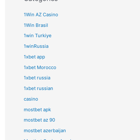
1Win AZ Casino
1Win Brasil
1win Turkiye
1winRussia
1xbet app
1xbet Morocco
1xbet russia
1xbet russian
casino
mostbet apk
mostbet az 90
mostbet azerbaijan