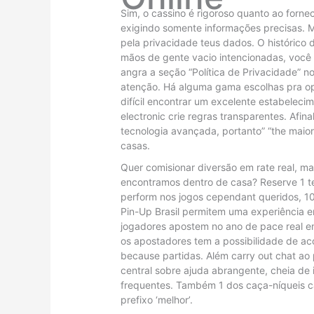
Sim, o cassino é rigoroso quanto ao forne
exigindo somente informações precisas. Ma
pela privacidade teus dados. O histórico 
mãos de gente vacio intencionadas, você 
angra a seção “Política de Privacidade” n
atenção. Há alguma gama escolhas pra o
difícil encontrar um excelente estabelecim
electronic crie regras transparentes. Afin
tecnologia avançada, portanto” “the maior
casas.
Quer comisionar diversão em rate real, m
encontramos dentro de casa? Reserve 1 te
perform nos jogos cependant queridos, 10
Pin-Up Brasil permitem uma experiência 
jogadores apostem no ano de pace real e
os apostadores tem a possibilidade de a
because partidas. Além carry out chat ao
central sobre ajuda abrangente, cheia de
frequentes. Também 1 dos caça-níqueis ca
prefixo ‘melhor’.